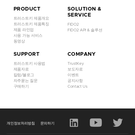
PRODUCT
SOLUTION &
SERVICE
트러스트키 제품개요
트러스트키 제품특징
FIDO2
제품 라인업
FIDO2 API & 솔루션
사용 가능 서비스
동영상
SUPPORT
COMPANY
트러스트키 사용법
TrustKey
제품자료
보도자료
칼럼/블로그
이벤트
자주묻는 질문
공지사항
구매하기
Contact Us
개인정보처리방침
문의하기