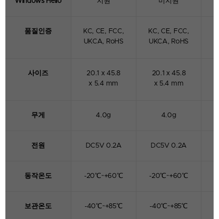
Windows Hello
지원
미지원
품질인증
KC, CE, FCC,
KC, CE, FCC,
K
UKCA, RoHS
UKCA, RoHS
사이즈
20.1 x 45.8
20.1 x 45.8
x 5.4 mm
x 5.4 mm
트러스트키
T 시리즈
무게
4.0g
4.0g
터치 기반 강력한 인증, 공개키 및 개인키 암호화를
통해 빠르고 쉬운 로그인 환경을 제공하고 계정
전원
DC5V 0.2A
DC5V 0.2A
탈취에 대한 위험 요소를 제거합니다.
- G 시리즈와 동일한 개발 플랫폼 사용
동작온도
-20℃~+60℃
-20℃~+60℃
- 다중 프로토콜 지원 : FIDO2, U2F, HOTP, TOTP
- 레지던트 키 지원 : 최대 200개
- USB-A
보관온도
-40℃~+85℃
-40℃~+85℃
4D View