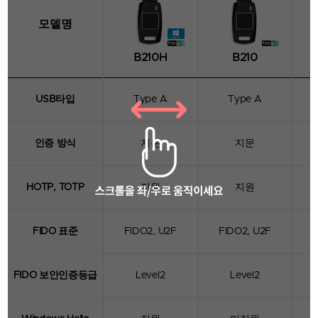
모델명
B210H
B210
트러스트키
B 시리즈
USB타입
Type A
Type A
B시리즈는 지문을 이용한 FIDO2/U2F 인증 뿐만
아니라 다양한 손가락 사이즈를 커버하기 위해
G시리즈에 사용된 원형 센서보다 1mm가 넓어진
인증 방식
지문
지문
사각 지문센서와 베젤(Bezel) 디자인을 적용하여
빠르고 정확한 지문 인식률로 사용자의 편의성을
높인 제품입니다.
HOTP, TOTP
지원
지원
- 다중 프로토콜 지원 : FIDO2, U2F, HOTP, TOTP
- 데스크톱 또는 랩톱용 폼팩터 선택 지원
- USB-A
FIDO 표준
FIDO2, U2F
FIDO2, U2F
4D View
FIDO 보안인증등급
Level2
Level2