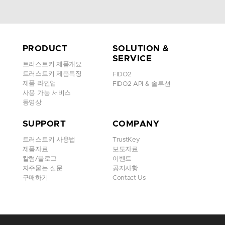
PRODUCT
SOLUTION &
트러스트키
G 시리즈
SERVICE
트러스트키 제품개요
트러스트키 제품특징
FIDO2
G시리즈는 세계 최초이자 현재 유일한 FIDO2
제품 라인업
FIDO2 API & 솔루션
Level2 보안 인증을 받은 보안 키 입니다. 지문을
사용 가능 서비스
이용하여 강력한 다중 요소 인증 및 Passwordless
동영상
인증이 가능합니다.
SUPPORT
COMPANY
- 다중 프로토콜 지원 : FIDO2, U2F, HOTP, TOTP
- 데스크톱 또는 랩톱용 폼팩터 선택 지원
트러스트키 사용법
TrustKey
- USB-C
제품자료
보도자료
칼럼/블로그
이벤트
4D View
자주묻는 질문
공지사항
구매하기
Contact Us