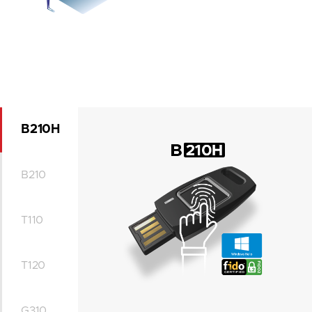
B210H
B210
T110
T120
G310