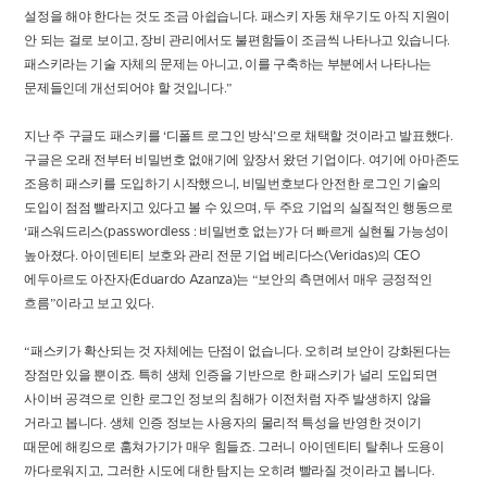
설정을 해야 한다는 것도 조금 아쉽습니다. 패스키 자동 채우기도 아직 지원이
안 되는 걸로 보이고, 장비 관리에서도 불편함들이 조금씩 나타나고 있습니다.
패스키라는 기술 자체의 문제는 아니고, 이를 구축하는 부분에서 나타나는
문제들인데 개선되어야 할 것입니다.”
지난 주 구글도 패스키를 ‘디폴트 로그인 방식’으로 채택할 것이라고 발표했다.
구글은 오래 전부터 비밀번호 없애기에 앞장서 왔던 기업이다. 여기에 아마존도
조용히 패스키를 도입하기 시작했으니, 비밀번호보다 안전한 로그인 기술의
도입이 점점 빨라지고 있다고 볼 수 있으며, 두 주요 기업의 실질적인 행동으로
‘패스워드리스(passwordless : 비밀번호 없는)’가 더 빠르게 실현될 가능성이
높아졌다. 아이덴티티 보호와 관리 전문 기업 베리다스(Veridas)의 CEO
에두아르도 아잔자(Eduardo Azanza)는 “보안의 측면에서 매우 긍정적인
흐름”이라고 보고 있다.
“패스키가 확산되는 것 자체에는 단점이 없습니다. 오히려 보안이 강화된다는
장점만 있을 뿐이죠. 특히 생체 인증을 기반으로 한 패스키가 널리 도입되면
사이버 공격으로 인한 로그인 정보의 침해가 이전처럼 자주 발생하지 않을
거라고 봅니다. 생체 인증 정보는 사용자의 물리적 특성을 반영한 것이기
때문에 해킹으로 훔쳐가기가 매우 힘들죠. 그러니 아이덴티티 탈취나 도용이
까다로워지고, 그러한 시도에 대한 탐지는 오히려 빨라질 것이라고 봅니다.