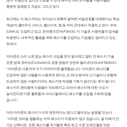
않다. 비밀번호 없이도 인증할 수 있게 해주는 여러 도구들을 사용자들은
충분히 접해왔고 지금도 그러고 있다.
최근에는 이 패스키라는 것이(보다 정확히 말하면 비밀번호를 대체한다는 핵심
개념이) 클라우드 서비스, 웹사이트, 앱 등 여러 군데에서 적용되고 있다. 우버
(Uber)도 도입하고 있고, 온리팬즈(OnlyFans)도 이 기술로 사용자들의 접속을
허용한다. 내부적인 활용을 위해 패스키를 도입하는 기업들도 많아지고 있는
추세다.
아마존의 소리 소문 없는 패스키 도입을 먼저 알아채고 알린 건 패스키 기술
전문 업체 코바도(Corbado)의 공동 창립자 빈센트 델리츠(Vincent Delitz)다.
“아마존은 사용자의 수가 어마어마한 플랫폼입니다. 아마존이 패스키를
도입하여 많은 사람들이 사용하게 된다는 건, 테크 분야의 신기술이나 유행에
민감하지 않은 사람이더라도 패스키에 적응할 기회가 생긴다는 뜻이 됩니다.
패스키의 편리함에 사람들이 익숙해지고, 따라서 패스키에 대한 수요가
높아진다면 다른 플랫폼과 서비스들에서도 패스키를 도입할 수밖에 없을
겁니다.”
다만 아마존의 패스키가 아직 완전하지는 않다고 델리츠는 설명을 잇는다.
“아마존 모바일 앱들에는 아직 패스키가 지원되지 않고 있습니다. 잘 이해가 안
가는 선택이죠. 또한 패스키를 국가별로 혹은 최고 수준 도메인별로 따로