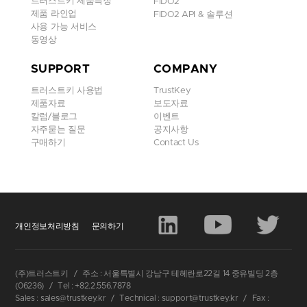
트러스트키 제품특징
FIDO2
제품 라인업
FIDO2 API & 솔루션
사용 가능 서비스
동영상
SUPPORT
COMPANY
트러스트키 사용법
TrustKey
제품자료
보도자료
칼럼/블로그
이벤트
자주묻는 질문
공지사항
구매하기
Contact Us
개인정보처리방침
문의하기
(주)트러스트키
/
주소 : 서울특별시 강남구 테헤란로22길 14 중유빌딩 2층
(06236)
/
Tel : +82.2.556.7878
Sales : sales@trustkey.kr
/
Technical : support@trustkey.kr
/
Fax :