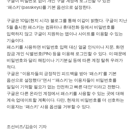
​구글이 비밀번호 없이 개인 구글 계정에 로그인할 수 있는
‘
패스키
’(passkeys)
를 기본 옵션으로 설정한다
.
구글은
10
일
(
현지 시각
)
블로그를 통해 이같이 밝혔다
.
구글이 지난
5
월 출시한 패스키는 컴퓨터나 휴대전화 등에서 비밀번호를
입력하지 않고 구글이 지원하는 앱이나 사이트를 이용할 수 있는
기술이다
.
패스키를 사용하면 비밀번호 입력 대신 얼굴 인식이나 지문
,
화면
잠금 개인 식별번호
(PIN)
등을 이용해 로그인할 수 있다
.
이 때문에
비밀번호와 달리 해킹이나 기기분실 등에 따른 계정 탈취 우려가
적다
.
구글은
“
이용자들의 긍정적인 피드백을 받아
‘
패스키
’
를 기본
옵션으로 설정했다
”
면서
“’
패스키
’
는 이용자들이 비밀번호를
일일이 기억할 필요가 없는 안전하고 빠른 대안
”
이라고 전했다
.
구글은 다른 온라인 계정에서 패스키를 사용할 수 있는 곳에 대해
계속 업데이트할 계획이다
.
다만
,
현재의 비밀번호를 더 선호하는
이용자는
‘
패스키
’
사용 옵션을 거부할 수 있다
.
조선비즈/김송이 기자