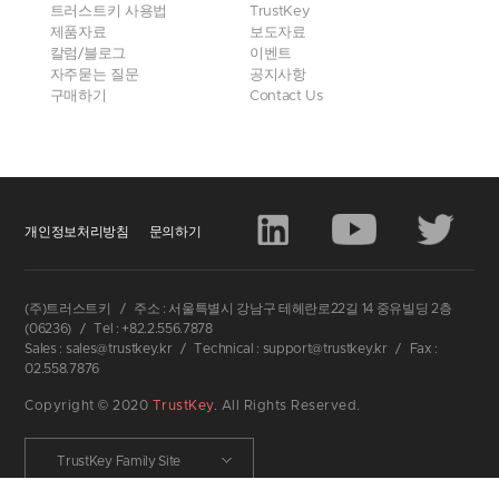
트러스트키 사용법
TrustKey
제품자료
보도자료
칼럼/블로그
이벤트
자주묻는 질문
공지사항
구매하기
Contact Us
개인정보처리방침
문의하기
(주)트러스트키
/
주소 : 서울특별시 강남구 테헤란로22길 14 중유빌딩 2층
(06236)
/
Tel : +82.2.556.7878
Sales : sales@trustkey.kr
/
Technical : support@trustkey.kr
/
Fax :
02.558.7876
Copyright © 2020
TrustKey
. All Rights Reserved.
TrustKey Family Site