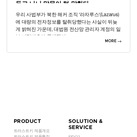
듣고 나니 말문이 턱 막힌다
우리 사법부가 북한 해커 조직 '라자루스'(Lazarus)
에 대량의 전자정보를 탈취당했다는 사실이 뒤늦
게 밝혀진 가운데, 대법원 전산망 관리자 계정의 일
부 비밀번호가 공개됐다.
MORE
5일 노컷뉴스에 따르면 라자루스 악성코드에 침해
된
대법원 전산망 관리자 계정의 비밀번호는 'P@s
sw0rd', '123qwe', 'oracle99' 등 속칭 깨기 쉬운 문
자열로 구성돼 있었다. 특히 일부 계정은 2016년 8
월부터 6년 넘게 'P@ssw0rd' 비밀번호를 바꾸지
않은 것으로 전해졌다.
일반인들이 이용하는 온라
인 사이트에서도 보안 등을 이유로 3/6개월에 한 번
씩 비밀번호 변경을 요청하는 경우가 대부분이기
에 충격을 주는 대목이다.
PRODUCT
SOLUTION &
앞서 매체는 지난 30일 라자루스가 작년부터 올해
SERVICE
초까지 사법부 전산망에 침투해 최소 수십GB에서
트러스트키 제품개요
트러스트키 제품특징