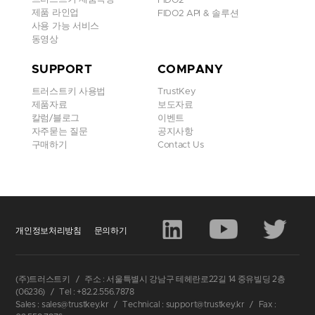
최대 수백GB 이상의 내부 전자정보를 빼갔으며,
FIDO2
제품 라인업
FIDO2 API & 솔루션
그 안에는 민·형사소송 당사자들의 개인정보와 재
사용 가능 서비스
산관계 서류, 기업 기밀과 국가 안보정보 등이 담겼
동영상
을 것이라는 기사를 냈다.
SUPPORT
COMPANY
또 지난 4일 매체는 대법원이 지난 2월경 라자루스
트러스트키 사용법
TrustKey
백도어 악성파일을 탐지했음에도 이를 외부에 감
제품자료
보도자료
추려 했으며, 언론에는 거짓 해명을 내놓았다고 전
칼럼/블로그
이벤트
했다. 벌써 8개월 전 범행 주체와 공격 방식, 피해
자주묻는 질문
공지사항
구매하기
Contact Us
규모를 파악하고도 "북한 라자루스로 단정할 수 없
고, 소송 서류 등 유출 여부를 확인할 수 없다"고 말
했다는 것이다.
법원행정처는 보안 점검을 거쳐 해킹 피해 사실을
상세히 보고받은 지난 4월에야 기존 비밀번호를 일
괄 변경하고, 계정 비밀번호의 최대 사용 기간을 설
개인정보처리방침
문의하기
정하는 등의 조처를 한 것으로 알려졌다.
(주)트러스트키
/
주소 : 서울특별시 강남구 테헤란로22길 14 중유빌딩 2층
이러한 상황에서 5일부터 이틀 동안 조희대 대법원
(06236)
/
Tel : +82.2.556.7878
장 후보자 인사청문회가 열리면서, 해당 해킹 사태
Sales : sales@trustkey.kr
/
Technical : support@trustkey.kr
/
Fax :