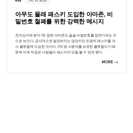
ess
Oct 31, 2023
아무도 몰래 패스키 도입한 아마존, 비
밀번호 철폐를 위한 강력한 메시지
전자상거래 분야 1위 업체 아마존도 슬슬 비밀번호를 없애가려는 것
으로 보인다. 공식적으로 발표하지는 않았지만 조용히 패스키를 자
사 플랫폼에 도입한 것이다. 3억 명 사용자를 보유한 플랫폼이기 때
문에 이제 적잖은 사람들이 패스키의 맛을 볼 수 있게 됐다.
MORE
아마존이 아무런 예고도 없이 패스키 기능을 도입했다. 아마존에서
쇼핑을 즐기는 사용자들이나 아마존 플랫폼에서 스트리밍을 제공하
던 사용자들이나, 이제부터 클라우드 기반 인증 도구인 패스키를 사
용해야만 하는 상황이 됐다. 최근 구글과 MS 등 ‘빅테크’ 기업들의 흐
름을 아마존도 놓치지 않고 좇은 것으로 보인다.
갑작스럽긴 해도 패스키라는 인증 도구를 사용할 줄 모르는 사람은
거의 없다는 것이 꽤나 다행인 점이다. 이미 애플이 자사의 인기 높은
장비들을 통해 페이스ID나 터치ID 등을 보편화시켰고, 그 외에도 각
종 랩톱에 장착된 지문 센서라든가, 화면 잠금 장치를 푸는 PIN 번호
와 같은 개념이 이제는 낯설지 않다. 비밀번호 없이도 인증할 수 있게
해주는 여러 도구들을 사용자들은 충분히 접해왔고 지금도 그러고
있다.