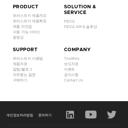
PRODUCT
SOLUTION &
최근에는 이 패스키라는 것이(보다 정확히 말하면 비밀번호를 대체
SERVICE
한다는 핵심 개념이) 클라우드 서비스, 웹사이트, 앱 등 여러 군데에
트러스트키 제품개요
서 적용되고 있다. 우버(Uber)도 도입하고 있고, 온리팬즈(OnlyFan
트러스트키 제품특징
FIDO2
s)도 이 기술로 사용자들의 접속을 허용한다. 내부적인 활용을 위해
제품 라인업
FIDO2 API & 솔루션
패스키를 도입하는 기업들도 많아지고 있는 추세다.
사용 가능 서비스
동영상
아마존의 소리 소문 없는 패스키 도입을 먼저 알아채고 알린 건 패스
키 기술 전문 업체 코바도(Corbado)의 공동 창립자 빈센트 델리츠
SUPPORT
COMPANY
(Vincent Delitz)다. “아마존은 사용자의 수가 어마어마한 플랫폼입
니다. 아마존이 패스키를 도입하여 많은 사람들이 사용하게 된다는
트러스트키 사용법
TrustKey
건, 테크 분야의 신기술이나 유행에 민감하지 않은 사람이더라도 패
제품자료
보도자료
스키에 적응할 기회가 생긴다는 뜻이 됩니다. 패스키의 편리함에 사
칼럼/블로그
이벤트
람들이 익숙해지고, 따라서 패스키에 대한 수요가 높아진다면 다른
자주묻는 질문
공지사항
플랫폼과 서비스들에서도 패스키를 도입할 수밖에 없을 겁니다.”
구매하기
Contact Us
다만 아마존의 패스키가 아직 완전하지는 않다고 델리츠는 설명을
잇는다. “아마존 모바일 앱들에는 아직 패스키가 지원되지 않고 있습
니다. 잘 이해가 안 가는 선택이죠. 또한 패스키를 국가별로 혹은 최
고 수준 도메인별로 따로 설정을 해야 한다는 것도 조금 아쉽습니다.
패스키 자동 채우기도 아직 지원이 안 되는 걸로 보이고, 장비 관리에
개인정보처리방침
문의하기
서도 불편함들이 조금씩 나타나고 있습니다. 패스키라는 기술 자체
의 문제는 아니고, 이를 구축하는 부분에서 나타나는 문제들인데 개