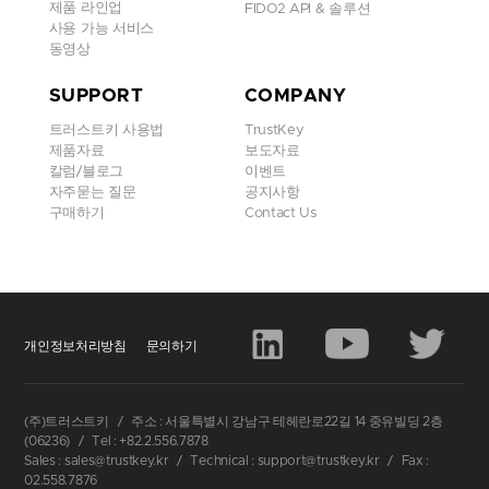
제품 라인업
FIDO2 API & 솔루션
사용 가능 서비스
동영상
SUPPORT
COMPANY
트러스트키 사용법
TrustKey
제품자료
보도자료
칼럼/블로그
이벤트
자주묻는 질문
공지사항
구매하기
Contact Us
개인정보처리방침
문의하기
이
서밋에서
트러스트키는
전시
부스를
운영하여
새로이
출시된
모
(주)트러스트키
/
주소 : 서울특별시 강남구 테헤란로22길 14 중유빌딩 2층
델인
B210
을
소개하고
TrustKey Login Solution
시연
및
PIV
를
선보
(06236)
/
Tel : +82.2.556.7878
였으며
,
DTASIA
베트남
지사
, VinCSS와 CySack
등
유수의
업체들
Sales : sales@trustkey.kr
/
Technical : support@trustkey.kr
/
Fax :
02.558.7876
과
접촉하여
협업
가능성을
확인하는
기회가
되었습니다
.