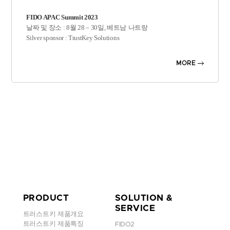
FIDO APAC Summit 2023
날짜 및 장소 : 8
월
28 – 30
일
,
베트남
나트랑
Silver sponsor : TrustKey Solutions
아시아
태평양
지역은
비밀번호
없는
솔루션에
대한
관심이
높아지
MORE
면서
인증
방법의
환경이
크게
변화하고
있습니다
.
기존의
비밀번호
기반
인증
방법은
피싱
공격
,
자격증명
도용
,
취약
한
비밀번호
관행
등
다양한
위협에
취약한
것으로
입증되었습니
다
.
이에
따라
아시아
태평양
지역의
조직들은
보다
안전하고
사용
자
친화적인
대안으로
비밀번호
없는
인증을
적극적으로
탐색하
고
채택하고
있습니다
.
아시아
태평양
신원
확인
및
인증
시장은
2021
년부터
2028
년까지
예측
기간
동안
성장할
것으로
예상됩니다
.
FIDO APAC Summit 2023
에서는
일본
,
싱가포르
,
호주
,
한국
등
아시아
국가의
업계
리더
,
사이버
보
안
전문가
및
정부
대표자가
모여
FIDO
인증
분야의
최신
개발과
성
PRODUCT
SOLUTION &
공
사례를
살펴보는
시간을
가졌으며,
SERVICE
특히
구글은
Chrome
과
안드로이드에서
Passkey
를
지원함으로써
Pass
트러스트키 제품개요
key
의
확산에
집중하는
모습이었습니다
.
트러스트키 제품특징
FIDO2