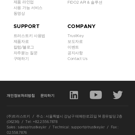
제품 라인업
FIDO2 API & 솔루션
사용 가능 서비스
동영상
SUPPORT
COMPANY
트러스트키 사용법
TrustKey
제품자료
보도자료
칼럼/블로그
이벤트
자주묻는 질문
공지사항
구매하기
Contact Us
개인정보처리방침
문의하기
이
서밋에서
트러스트키는
전시
부스를
운영하여
새로이
출시된
모
(주)트러스트키
/
주소 : 서울특별시 강남구 테헤란로22길 14 중유빌딩 2층
델인
B210
을
소개하고
TrustKey Login Solution
시연
및
PIV
를
선보
(06236)
/
Tel : +82.2.556.7878
였으며
,
DTASIA
베트남
지사
, VinCSS와 CySack
등
유수의
업체들
Sales : sales@trustkey.kr
/
Technical : support@trustkey.kr
/
Fax :
02.558.7876
과
접촉하여
협업
가능성을
확인하는
기회가
되었습니다
.