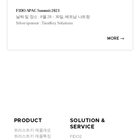
FIDO APAC Summit 2023
날짜 및 장소 : 8
월
28 – 30
일
,
베트남
나트랑
Silver sponsor : TrustKey Solutions
아시아
태평양
지역은
비밀번호
없는
솔루션에
대한
관심이
높아지
MORE
면서
인증
방법의
환경이
크게
변화하고
있습니다
.
기존의
비밀번호
기반
인증
방법은
피싱
공격
,
자격증명
도용
,
취약
한
비밀번호
관행
등
다양한
위협에
취약한
것으로
입증되었습니
다
.
이에
따라
아시아
태평양
지역의
조직들은
보다
안전하고
사용
자
친화적인
대안으로
비밀번호
없는
인증을
적극적으로
탐색하
고
채택하고
있습니다
.
아시아
태평양
신원
확인
및
인증
시장은
2021
년부터
2028
년까지
예측
기간
동안
성장할
것으로
예상됩니다
.
FIDO APAC Summit 2023
에서는
일본
,
싱가포르
,
호주
,
한국
등
아시아
국가의
업계
리더
,
사이버
보
안
전문가
및
정부
대표자가
모여
FIDO
인증
분야의
최신
개발과
성
PRODUCT
SOLUTION &
공
사례를
살펴보는
시간을
가졌으며,
SERVICE
특히
구글은
Chrome
과
안드로이드에서
Passkey
를
지원함으로써
Pass
트러스트키 제품개요
key
의
확산에
집중하는
모습이었습니다
.
트러스트키 제품특징
FIDO2